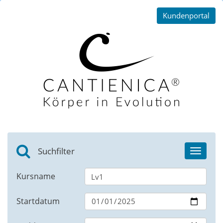
Kundenportal
Suchfilter
Toggle
navigat
Kursname
Startdatum