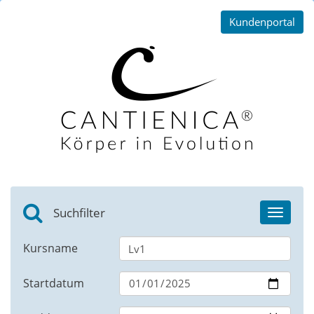
Kundenportal
Suchfilter
Toggle
navigat
Kursname
Startdatum