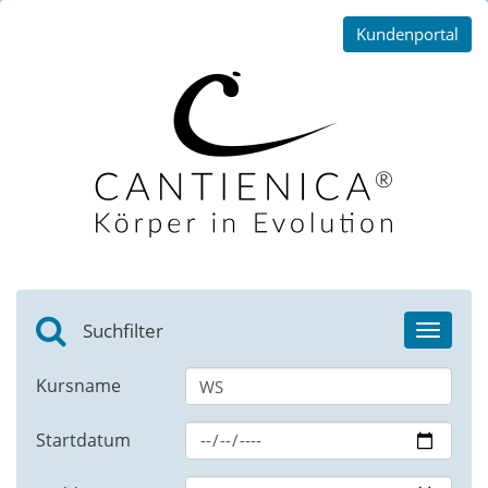
Kundenportal
Suchfilter
Toggle
navigat
Kursname
Startdatum