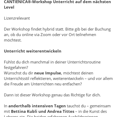
CANTIENICA®-
Workshop Unterricht auf dem nächsten
Level
Lizenzrelevant
Der Workshop findet hybrid statt. Bitte gib bei der Buchung
an, ob du online via Zoom oder vor Ort teilnehmen
möchtest.
Unterricht weiterentwickeln
Fühlst du dich manchmal in deiner Unterrichtsroutine
festgefahren?
Wünschst du dir
neue Impulse
, möchtest deinen
Unterrichtsstil reflektieren, weiterentwickeln – und vor allem
die Freude am Unterrichten neu entfachen?
Dann ist dieser Workshop genau das Richtige für dich.
In
anderthalb intensiven Tagen
tauchst du – gemeinsam
mit
Bettina Kubli und Andrea Tittes
– in die Kunst des
Lehrens ein. Die beiden erfahrenen Ausbildnerinnen