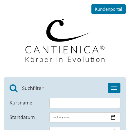
Kundenportal
Suchfilter
Toggle
navigat
Kursname
Startdatum