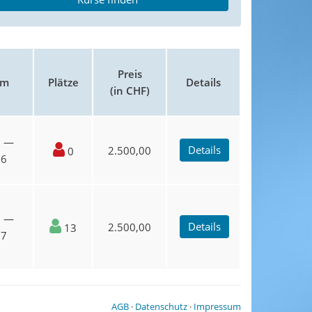
Preis
um
Plätze
Details
(in CHF)
6 —
Details
2.500,00
0
26
7 —
Details
2.500,00
13
27
AGB
·
Datenschutz
·
Impressum