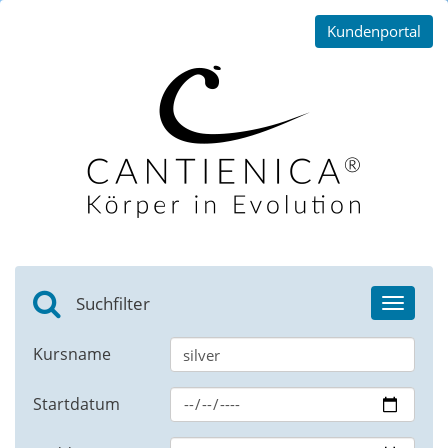
Kundenportal
Suchfilter
Toggle
navigat
Kursname
Startdatum